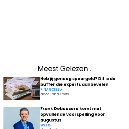
Meest Gelezen
.
Heb jij genoeg spaargeld? Dit is de
buffer die experts aanbevelen
FINANCIEEL
•
door
Jana Foets
Frank Deboosere komt met
opvallende voorspelling voor
augustus
WEER
•