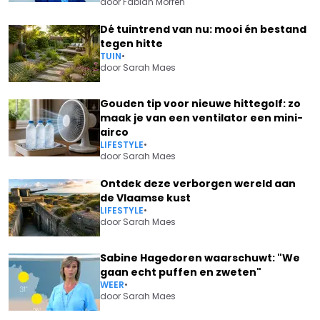
door
Fabian Morren
Dé tuintrend van nu: mooi én bestand
tegen hitte
TUIN
•
door
Sarah Maes
Gouden tip voor nieuwe hittegolf: zo
maak je van een ventilator een mini-
airco
LIFESTYLE
•
door
Sarah Maes
Ontdek deze verborgen wereld aan
de Vlaamse kust
LIFESTYLE
•
door
Sarah Maes
Sabine Hagedoren waarschuwt: "We
gaan echt puffen en zweten"
WEER
•
door
Sarah Maes