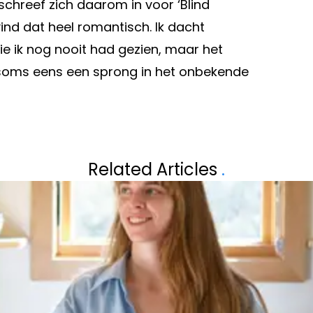
schreef zich daarom in voor ‘Blind
vind dat heel romantisch. Ik dacht
die ik nog nooit had gezien, maar het
et soms eens een sprong in het onbekende
Volgend artikel
WORDT HET
DE GOUDEN TIP 
Related Articles
.
STRALEND WIT T