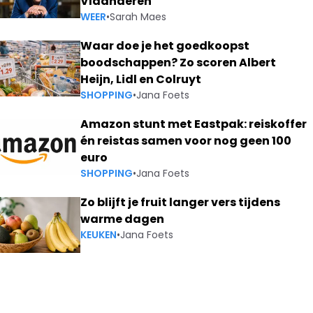
Vlaanderen
WEER
•
Sarah Maes
Waar doe je het goedkoopst
boodschappen? Zo scoren Albert
Heijn, Lidl en Colruyt
SHOPPING
•
Jana Foets
Amazon stunt met Eastpak: reiskoffer
én reistas samen voor nog geen 100
euro
SHOPPING
•
Jana Foets
Zo blijft je fruit langer vers tijdens
warme dagen
KEUKEN
•
Jana Foets