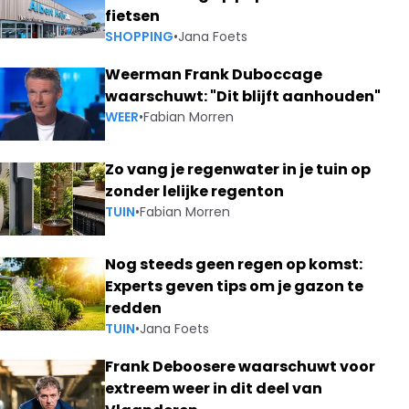
fietsen
SHOPPING
•
Jana Foets
Weerman Frank Duboccage
waarschuwt: "Dit blijft aanhouden"
WEER
•
Fabian Morren
Zo vang je regenwater in je tuin op
zonder lelijke regenton
TUIN
•
Fabian Morren
Nog steeds geen regen op komst:
Experts geven tips om je gazon te
redden
TUIN
•
Jana Foets
Frank Deboosere waarschuwt voor
extreem weer in dit deel van