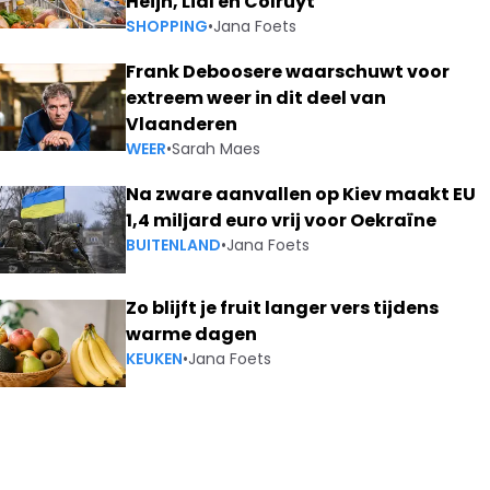
Heijn, Lidl en Colruyt
SHOPPING
•
Jana Foets
Frank Deboosere waarschuwt voor
extreem weer in dit deel van
Vlaanderen
WEER
•
Sarah Maes
Na zware aanvallen op Kiev maakt EU
1,4 miljard euro vrij voor Oekraïne
BUITENLAND
•
Jana Foets
Zo blijft je fruit langer vers tijdens
warme dagen
KEUKEN
•
Jana Foets