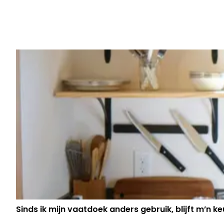
Vorig artikel
ERIK VAN LOOY ONTHULT GROOT NI
HEEFT LANG NIEMAND GEWETEN"
Sinds ik mijn vaatdoek anders gebruik, blijft m’n keu