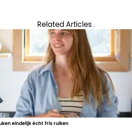
Volgend artikel
EUWS: "DIT
ANTHONY VAN DE
Related Articles
.
NEMEN INGRIJPE
RELATIE
ken eindelijk écht fris ruiken