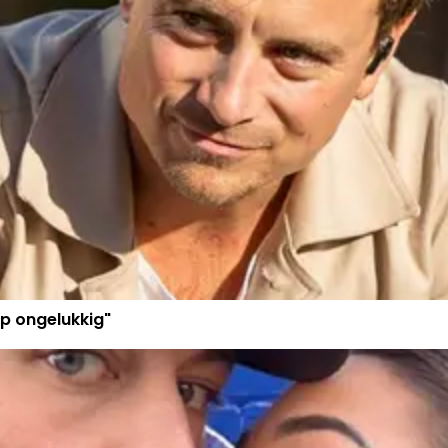
p ongelukkig"