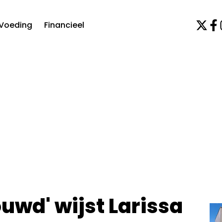
Voeding
Financieel
ouwd' wijst Larissa