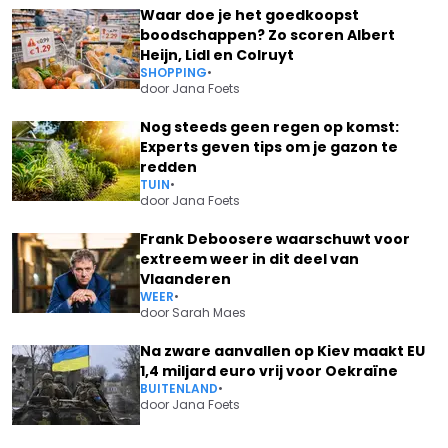
Waar doe je het goedkoopst
boodschappen? Zo scoren Albert
Heijn, Lidl en Colruyt
SHOPPING
•
door
Jana Foets
Nog steeds geen regen op komst:
Experts geven tips om je gazon te
redden
TUIN
•
door
Jana Foets
Frank Deboosere waarschuwt voor
extreem weer in dit deel van
Vlaanderen
WEER
•
door
Sarah Maes
Na zware aanvallen op Kiev maakt EU
1,4 miljard euro vrij voor Oekraïne
BUITENLAND
•
door
Jana Foets