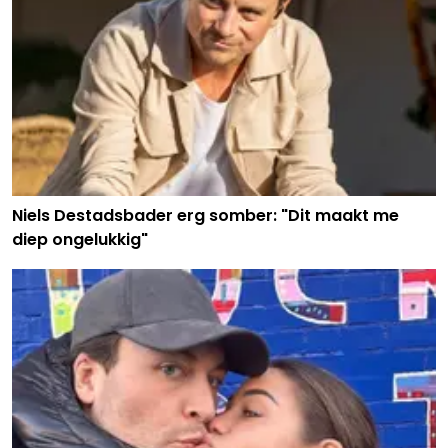
Niels Destadsbader erg somber: "Dit maakt me
diep ongelukkig"