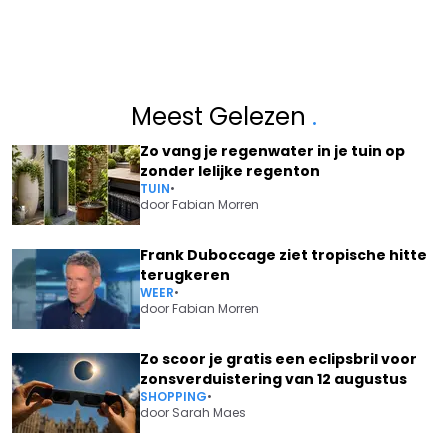
Meest Gelezen
.
Zo vang je regenwater in je tuin op
zonder lelijke regenton
TUIN
•
door
Fabian Morren
Frank Duboccage ziet tropische hitte
terugkeren
WEER
•
door
Fabian Morren
Zo scoor je gratis een eclipsbril voor
zonsverduistering van 12 augustus
SHOPPING
•
door
Sarah Maes