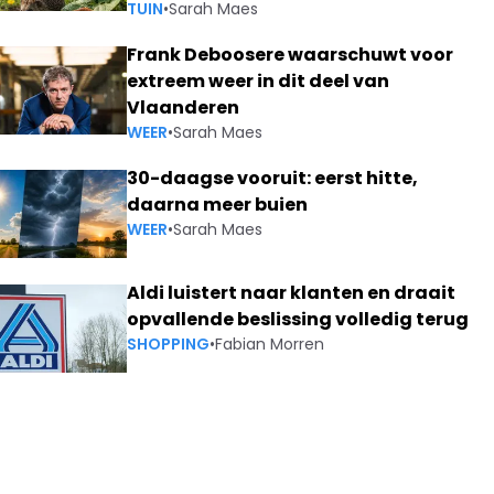
TUIN
•
Sarah Maes
Frank Deboosere waarschuwt voor
extreem weer in dit deel van
Vlaanderen
WEER
•
Sarah Maes
30-daagse vooruit: eerst hitte,
daarna meer buien
WEER
•
Sarah Maes
Aldi luistert naar klanten en draait
opvallende beslissing volledig terug
SHOPPING
•
Fabian Morren