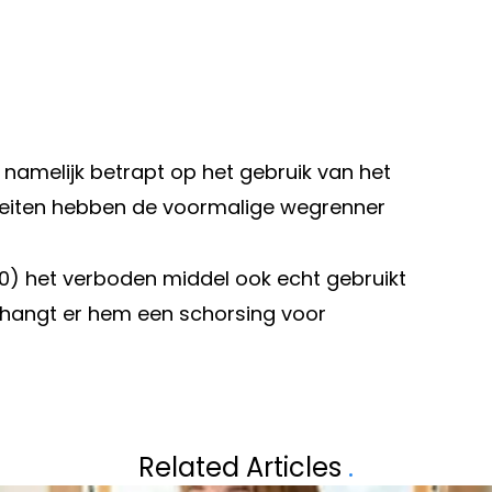
namelijk betrapt op het gebruik van het
iteiten hebben de voormalige wegrenner
0) het verboden middel ook echt gebruikt
n hangt er hem een schorsing voor
Volgend artikel
WEEKEND HAAR
MEGAN UIT 'TEM
Related Articles
.
REGI ONTHULT
AAN HAAR LICHA