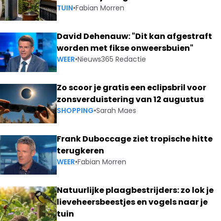
TUIN
•
Fabian Morren
David Dehenauw: "Dit kan afgestraft
worden met fikse onweersbuien"
WEER
•
Nieuws365 Redactie
Zo scoor je gratis een eclipsbril voor
zonsverduistering van 12 augustus
SHOPPING
•
Sarah Maes
Frank Duboccage ziet tropische hitte
terugkeren
WEER
•
Fabian Morren
Natuurlijke plaagbestrijders: zo lok je
lieveheersbeestjes en vogels naar je
tuin