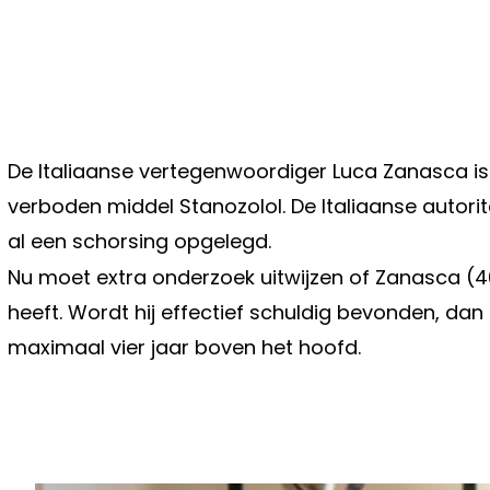
De Italiaanse vertegenwoordiger Luca Zanasca is 
verboden middel Stanozolol. De Italiaanse autor
al een schorsing opgelegd.
Nu moet extra onderzoek uitwijzen of Zanasca (4
heeft. Wordt hij effectief schuldig bevonden, da
maximaal vier jaar boven het hoofd.
Vorig artikel
MAAKT LINDA VAN MILK INC. DIT 
COMEBACK IN HET SPORTPALEIS? 