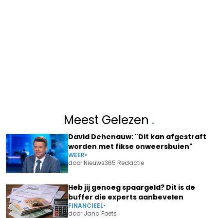
Meest Gelezen
.
David Dehenauw: "Dit kan afgestraft
worden met fikse onweersbuien"
WEER
•
door
Nieuws365 Redactie
Heb jij genoeg spaargeld? Dit is de
buffer die experts aanbevelen
FINANCIEEL
•
door
Jana Foets