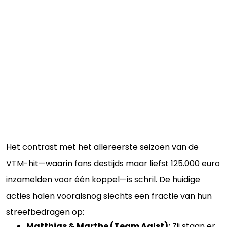
Het contrast met het allereerste seizoen van de
VTM-hit—waarin fans destijds maar liefst 125.000 euro
inzamelden voor één koppel—is schril. De huidige
acties halen vooralsnog slechts een fractie van hun
streefbedragen op:
Matthias & Marthe (Team Aalst):
Zij staan er