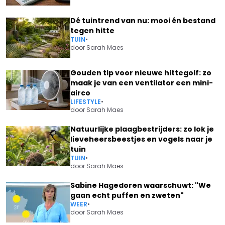
Dé tuintrend van nu: mooi én bestand
tegen hitte
TUIN
•
door
Sarah Maes
Gouden tip voor nieuwe hittegolf: zo
maak je van een ventilator een mini-
airco
LIFESTYLE
•
door
Sarah Maes
Natuurlijke plaagbestrijders: zo lok je
lieveheersbeestjes en vogels naar je
tuin
TUIN
•
door
Sarah Maes
Sabine Hagedoren waarschuwt: "We
gaan echt puffen en zweten"
WEER
•
door
Sarah Maes