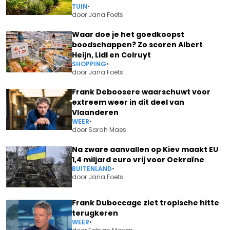
TUIN
•
door
Jana Foets
Waar doe je het goedkoopst
boodschappen? Zo scoren Albert
Heijn, Lidl en Colruyt
SHOPPING
•
door
Jana Foets
Frank Deboosere waarschuwt voor
extreem weer in dit deel van
Vlaanderen
WEER
•
door
Sarah Maes
Na zware aanvallen op Kiev maakt EU
1,4 miljard euro vrij voor Oekraïne
BUITENLAND
•
door
Jana Foets
Frank Duboccage ziet tropische hitte
terugkeren
WEER
•