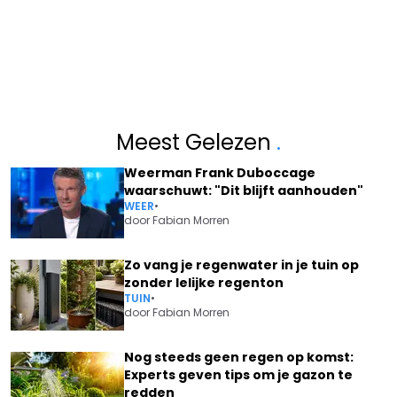
Meest Gelezen
.
Weerman Frank Duboccage
waarschuwt: "Dit blijft aanhouden"
WEER
•
door
Fabian Morren
Zo vang je regenwater in je tuin op
zonder lelijke regenton
TUIN
•
door
Fabian Morren
Nog steeds geen regen op komst:
Experts geven tips om je gazon te
redden