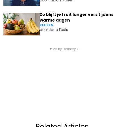
door
Fabian Morren
Zo blijft je fruit langer vers tijdens
warme dagen
KEUKEN
•
door
Jana Foets
Vorig artikel
Volgend artikel
EXPERTS WAARSCHUWEN:
▼ Ad by Refinery89
MAKKELIJK GEWICHT
BURGERS ZULLEN ZICH VAKER
VERLIEZEN? NIEUWE TIKTOK-
ZELF MOETEN REDDEN
HYPE GAAT VIRAAL,
GEZONDHEIDSEXPERTS ZIJN
ENTHOUSIAST
Related Articles
.