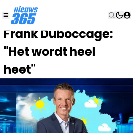
17 JUN , 9:00
•
Frank Duboccage:
"Het wordt heel
heet"