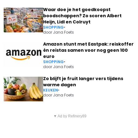
Waar doe je het goedkoopst
boodschappen? Zo scoren Albert
Heijn, Lidl en Colruyt
SHOPPING
•
door
Jana Foets
Amazon stunt met Eastpak: reiskoffer
én reistas samen voor nog geen 100
euro
SHOPPING
•
door
Jana Foets
Zo blijft je fruit langer vers tijdens
warme dagen
KEUKEN
•
door
Jana Foets
Vorig artikel
Volgend artikel
DECATHLON ROEPT
▼ Ad by Refinery89
CODE GEEL: MONDMASKERS
ELEKTRISCHE FIETSEN TERUG
DREIGEN OPNIEUW