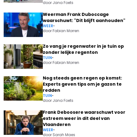
door
Jana Foets
Weerman Frank Duboccage
waarschuwt: "Dit blijft aanhouden"
WEER
•
door
Fabian Morren
Zo vang je regenwater in je tuin op
zonder lelijke regenton
TUIN
•
door
Fabian Morren
Nog steeds geen regen op komst:
Experts geven tips om je gazon te
redden
TUIN
•
door
Jana Foets
Frank Deboosere waarschuwt voor
extreem weer in dit deel van
Vlaanderen
WEER
•
door
Sarah Maes