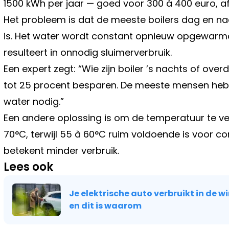
1500 kWh per jaar — goed voor 300 à 400 euro, afh
Het probleem is dat de meeste boilers dag en nach
is. Het water wordt constant opnieuw opgewarmd
resulteert in onnodig sluimerverbruik.
Een expert zegt: “Wie zijn boiler ’s nachts of over
tot 25 procent besparen. De meeste mensen he
water nodig.”
Een andere oplossing is om de temperatuur te ver
70°C, terwijl 55 à 60°C ruim voldoende is voor com
betekent minder verbruik.
Lees ook
Je elektrische auto verbruikt in de w
en dit is waarom