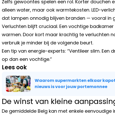
Zelfs gewoontes spelen een rol. Korter douchen 
alleen water, maar ook warmtekosten. LED-verli
dat lampen onnodig blijven branden — vooral in 
Verluchten blijft cruciaal. Een vochtige badkam
warmen. Door kort maar krachtig te verluchten na
verbruik je minder bij de volgende beurt.
Een tip van energie-experts: “Ventileer slim. Een
op dan een vochtige.”
Lees ook
Waarom supermarkten elkaar kapot 
nieuws is voor jouw portemonnee
De winst van kleine aanpassi
De gemiddelde Belg kan met enkele eenvoudige in