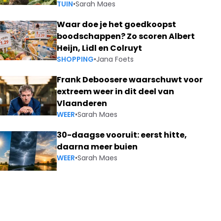
TUIN
•
Sarah Maes
Waar doe je het goedkoopst
boodschappen? Zo scoren Albert
Heijn, Lidl en Colruyt
SHOPPING
•
Jana Foets
Frank Deboosere waarschuwt voor
extreem weer in dit deel van
Vlaanderen
WEER
•
Sarah Maes
30-daagse vooruit: eerst hitte,
daarna meer buien
WEER
•
Sarah Maes