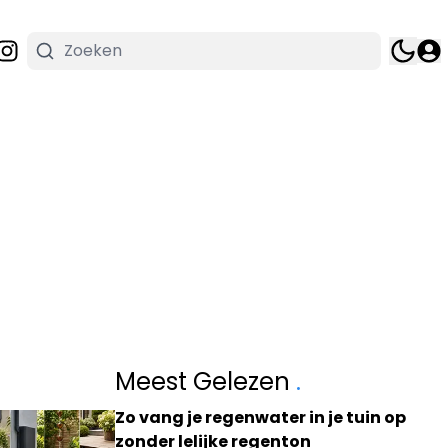
Meest Gelezen
.
Zo vang je regenwater in je tuin op
zonder lelijke regenton