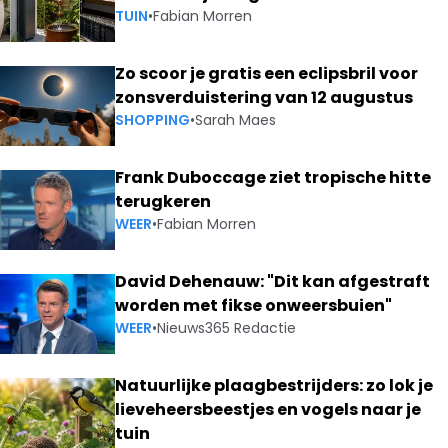
TUIN
•
Fabian Morren
Zo scoor je gratis een eclipsbril voor
zonsverduistering van 12 augustus
SHOPPING
•
Sarah Maes
Frank Duboccage ziet tropische hitte
terugkeren
WEER
•
Fabian Morren
David Dehenauw: "Dit kan afgestraft
worden met fikse onweersbuien"
WEER
•
Nieuws365 Redactie
Natuurlijke plaagbestrijders: zo lok je
lieveheersbeestjes en vogels naar je
tuin