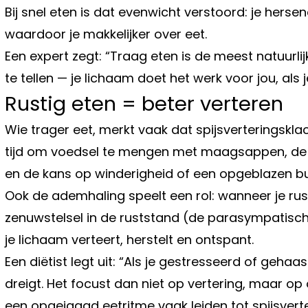
Bij snel eten is dat evenwicht verstoord: je hersene
waardoor je makkelijker over eet.
Een expert zegt: “Traag eten is de meest natuurlij
te tellen — je lichaam doet het werk voor jou, als je
Rustig eten = beter verteren
Wie trager eet, merkt vaak dat spijsverteringskl
tijd om voedsel te mengen met maagsappen, de 
en de kans op winderigheid of een opgeblazen bui
Ook de ademhaling speelt een rol: wanneer je rus
zenuwstelsel in de ruststand (de parasympatisc
je lichaam verteert, herstelt en ontspant.
Een diëtist legt uit: “Als je gestresseerd of gehaa
dreigt. Het focust dan niet op vertering, maar o
een opgejaagd eetritme vaak leiden tot spijsver