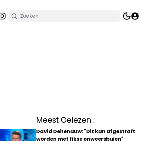
Meest Gelezen
.
David Dehenauw: "Dit kan afgestraft
worden met fikse onweersbuien"