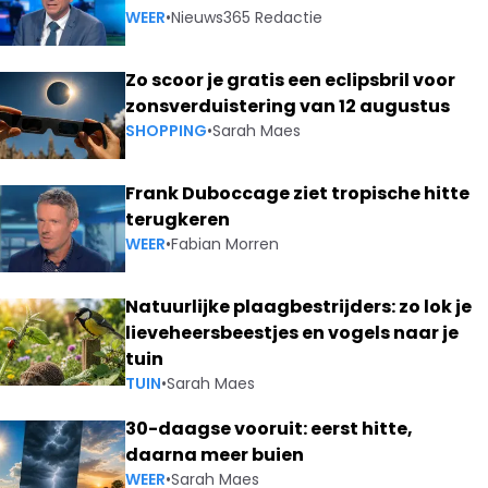
WEER
•
Nieuws365 Redactie
Zo scoor je gratis een eclipsbril voor
zonsverduistering van 12 augustus
SHOPPING
•
Sarah Maes
Frank Duboccage ziet tropische hitte
terugkeren
WEER
•
Fabian Morren
Natuurlijke plaagbestrijders: zo lok je
lieveheersbeestjes en vogels naar je
tuin
TUIN
•
Sarah Maes
30-daagse vooruit: eerst hitte,
daarna meer buien
WEER
•
Sarah Maes