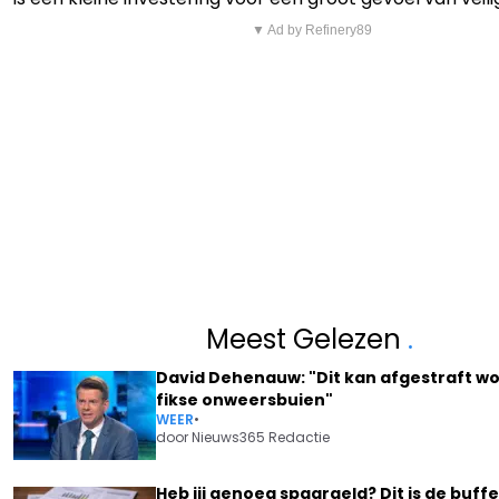
▼ Ad by Refinery89
Meest Gelezen
.
David Dehenauw: "Dit kan afgestraft w
fikse onweersbuien"
WEER
•
door
Nieuws365 Redactie
Heb jij genoeg spaargeld? Dit is de buffe