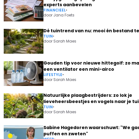
experts aanbevelen
FINANCIEEL
•
door
Jana Foets
Dé tuintrend van nu: mooi én bestand t
TUIN
•
door
Sarah Maes
Gouden tip voor nieuwe hittegolf: zo ma
een ventilator een mini-airco
LIFESTYLE
•
door
Sarah Maes
Natuurlijke plaagbestrijders: zo lok je
lieveheersbeestjes en vogels naar je tu
TUIN
•
door
Sarah Maes
Sabine Hagedoren waarschuwt: "We ga
puffen en zweten"