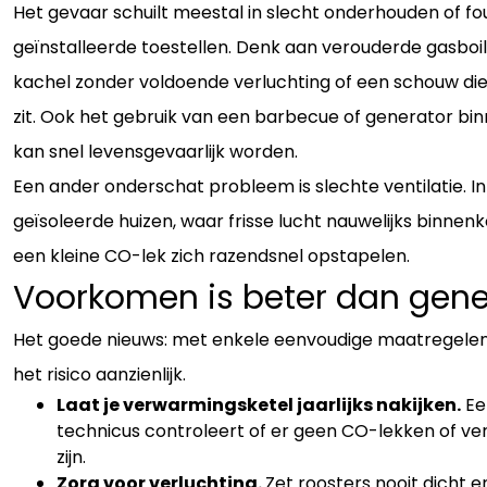
Het gevaar schuilt meestal in slecht onderhouden of fou
geïnstalleerde toestellen. Denk aan verouderde gasboil
kachel zonder voldoende verluchting of een schouw die
zit. Ook het gebruik van een barbecue of generator bi
kan snel levensgevaarlijk worden.
Een ander onderschat probleem is slechte ventilatie. I
geïsoleerde huizen, waar frisse lucht nauwelijks binnen
een kleine CO-lek zich razendsnel opstapelen.
Voorkomen is beter dan gen
Het goede nieuws: met enkele eenvoudige maatregelen 
het risico aanzienlijk.
Laat je verwarmingsketel jaarlijks nakijken.
Ee
technicus controleert of er geen CO-lekken of v
zijn.
Zorg voor verluchting.
Zet roosters nooit dicht e