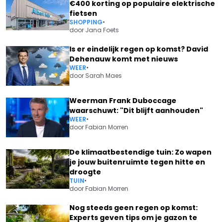
€400 korting op populaire elektrische
fietsen
SHOPPING
•
door
Jana Foets
Is er eindelijk regen op komst? David
Dehenauw komt met nieuws
WEER
•
door
Sarah Maes
Weerman Frank Duboccage
waarschuwt: "Dit blijft aanhouden"
WEER
•
door
Fabian Morren
De klimaatbestendige tuin: Zo wapen
je jouw buitenruimte tegen hitte en
droogte
TUIN
•
door
Fabian Morren
Nog steeds geen regen op komst:
Experts geven tips om je gazon te