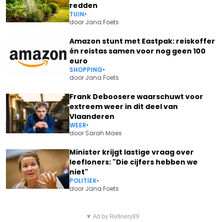
redden
TUIN
•
door
Jana Foets
Amazon stunt met Eastpak: reiskoffer
én reistas samen voor nog geen 100
euro
SHOPPING
•
door
Jana Foets
Frank Deboosere waarschuwt voor
extreem weer in dit deel van
Vlaanderen
WEER
•
door
Sarah Maes
Minister krijgt lastige vraag over
leefloners: "Die cijfers hebben we
niet"
POLITIEK
•
door
Jana Foets
Vorig artikel
Volgend artikel
PIET HUYSENTRUYT OVER HANS
▼ Ad by Refinery89