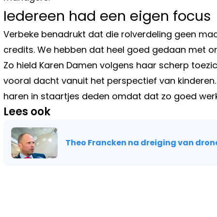
Iedereen had een eigen focus
Verbeke benadrukt dat die rolverdeling geen machts
credits. We hebben dat heel goed gedaan met ons
Zo hield Karen Damen volgens haar scherp toezicht
vooral dacht vanuit het perspectief van kinderen.
haren in staartjes deden omdat dat zo goed werk
Lees ook
Theo Francken na dreiging van drones:
Vorig artikel
ONKRUID TUSSEN TEGELS? GEBRUIK
KEUKENMIDDEL EN JE TERRAS BLIJ