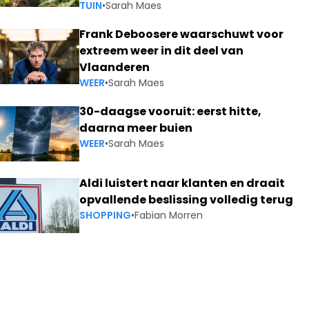
TUIN
•
Sarah Maes
Frank Deboosere waarschuwt voor
extreem weer in dit deel van
Vlaanderen
WEER
•
Sarah Maes
30-daagse vooruit: eerst hitte,
daarna meer buien
WEER
•
Sarah Maes
Aldi luistert naar klanten en draait
opvallende beslissing volledig terug
SHOPPING
•
Fabian Morren