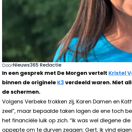
Nieuws365 Redactie
Door
In een gesprek met De Morgen vertelt
Kristel 
binnen de originele
K3
verdeeld waren. Niet al
de schermen.
Volgens Verbeke trokken zij, Karen Damen en Kathl
zeel”, maar bepaalde taken lagen de ene toch be
het financiële luik op zich. “Ik was wel diegene d
oppepte om te durven zeggen: Gert, ik vind eigen