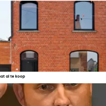
EN KRISTEL"
at al te koop