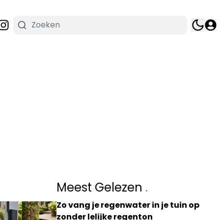
Meest Gelezen
.
Zo vang je regenwater in je tuin op
zonder lelijke regenton