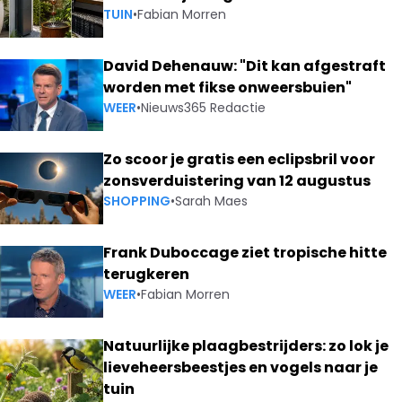
TUIN
•
Fabian Morren
David Dehenauw: "Dit kan afgestraft
worden met fikse onweersbuien"
WEER
•
Nieuws365 Redactie
Zo scoor je gratis een eclipsbril voor
zonsverduistering van 12 augustus
SHOPPING
•
Sarah Maes
Frank Duboccage ziet tropische hitte
terugkeren
WEER
•
Fabian Morren
Natuurlijke plaagbestrijders: zo lok je
lieveheersbeestjes en vogels naar je
tuin