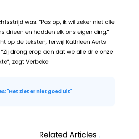
strijd was. “Pas op, ik wil zeker niet alle
 drieën en hadden elk ons eigen ding.”
 op de teksten, terwijl Kathleen Aerts
 “Zij drong erop aan dat we alle drie onze
te”, zegt Verbeke.
 "Het ziet er niet goed uit"
Volgend artikel
 DIT
KATHLEEN AERT
Related Articles
.
FT WEKEN
OVER K3-REÜNIE