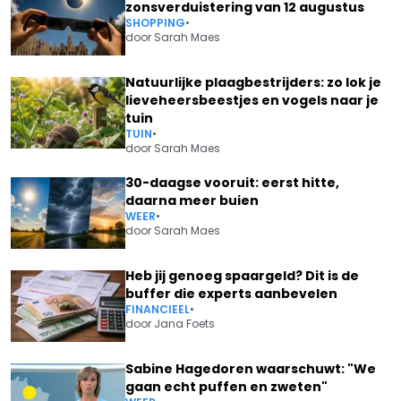
zonsverduistering van 12 augustus
SHOPPING
•
door
Sarah Maes
Natuurlijke plaagbestrijders: zo lok je
lieveheersbeestjes en vogels naar je
tuin
TUIN
•
door
Sarah Maes
30-daagse vooruit: eerst hitte,
daarna meer buien
WEER
•
door
Sarah Maes
Heb jij genoeg spaargeld? Dit is de
buffer die experts aanbevelen
FINANCIEEL
•
door
Jana Foets
Sabine Hagedoren waarschuwt: "We
gaan echt puffen en zweten"