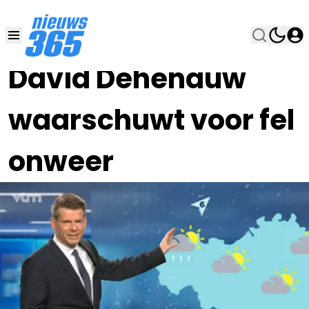
27 JUN , 9:00
•
David Dehenauw
waarschuwt voor fel
onweer