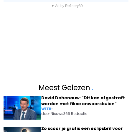
▼ Ad by Refinery89
Meest Gelezen
.
David Dehenauw: "Dit kan afgestraft
worden met fikse onweersbuien"
WEER
•
door
Nieuws365 Redactie
Zo scoor je gratis een eclipsbril voor