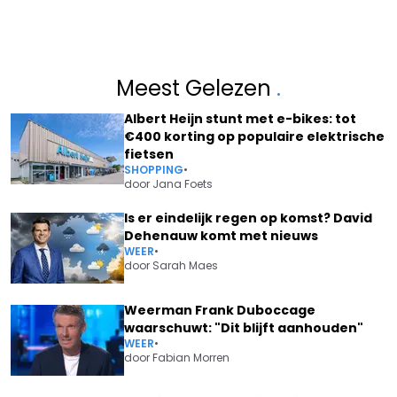
Meest Gelezen
.
Albert Heijn stunt met e-bikes: tot
€400 korting op populaire elektrische
fietsen
SHOPPING
•
door
Jana Foets
Is er eindelijk regen op komst? David
Dehenauw komt met nieuws
WEER
•
door
Sarah Maes
Weerman Frank Duboccage
waarschuwt: "Dit blijft aanhouden"
WEER
•
door
Fabian Morren