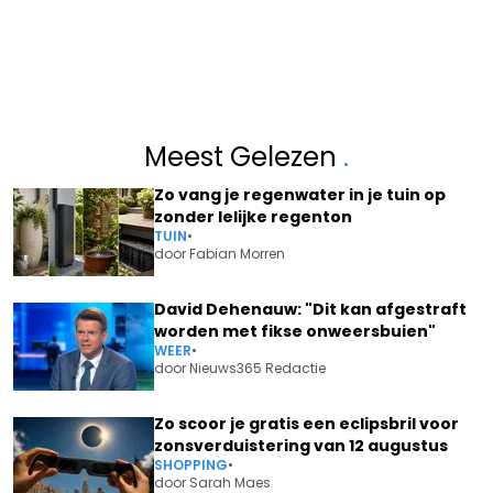
Meest Gelezen
.
Zo vang je regenwater in je tuin op
zonder lelijke regenton
TUIN
•
door
Fabian Morren
David Dehenauw: "Dit kan afgestraft
worden met fikse onweersbuien"
WEER
•
door
Nieuws365 Redactie
Zo scoor je gratis een eclipsbril voor
zonsverduistering van 12 augustus
SHOPPING
•
door
Sarah Maes