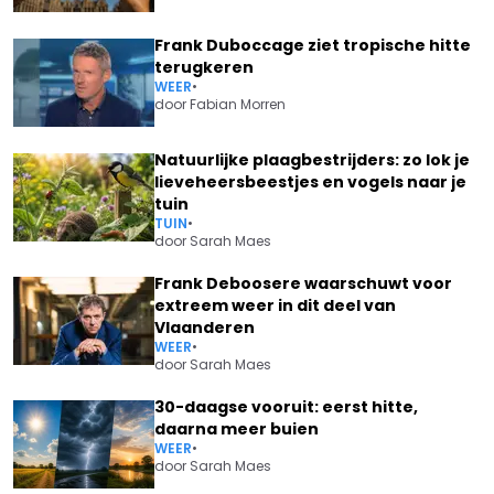
Frank Duboccage ziet tropische hitte
terugkeren
WEER
•
door
Fabian Morren
Natuurlijke plaagbestrijders: zo lok je
lieveheersbeestjes en vogels naar je
tuin
TUIN
•
door
Sarah Maes
Frank Deboosere waarschuwt voor
extreem weer in dit deel van
Vlaanderen
WEER
•
door
Sarah Maes
30-daagse vooruit: eerst hitte,
daarna meer buien
WEER
•
door
Sarah Maes