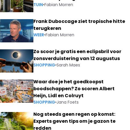
TUIN
•
Fabian Morren
Frank Duboccage ziet tropische hitte
terugkeren
WEER
•
Fabian Morren
Zo scoor je gratis een eclipsbril voor
zonsverduistering van 12 augustus
SHOPPING
•
Sarah Maes
Waar doe je het goedkoopst
boodschappen? Zo scoren Albert
Heijn, Lidl en Colruyt
SHOPPING
•
Jana Foets
Nog steeds geen regen op komst:
Experts geven tips om je gazon te
redden