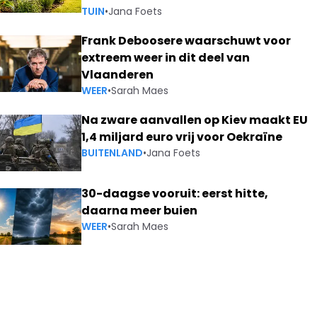
TUIN
•
Jana Foets
Frank Deboosere waarschuwt voor
extreem weer in dit deel van
Vlaanderen
WEER
•
Sarah Maes
Na zware aanvallen op Kiev maakt EU
1,4 miljard euro vrij voor Oekraïne
BUITENLAND
•
Jana Foets
30-daagse vooruit: eerst hitte,
daarna meer buien
WEER
•
Sarah Maes