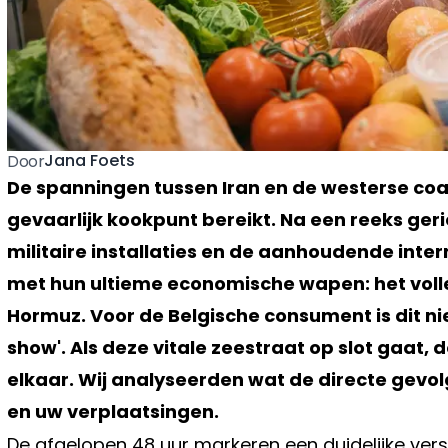
Jana Foets
Door
De spanningen tussen Iran en de westerse coa
gevaarlijk kookpunt bereikt. Na een reeks ger
militaire installaties en de aanhoudende inter
met hun ultieme economische wapen: het volle
Hormuz. Voor de Belgische consument is dit n
show'. Als deze vitale zeestraat op slot gaat,
elkaar. Wij analyseerden wat de directe gevol
en uw verplaatsingen.
De afgelopen 48 uur markeren een duidelijke versc