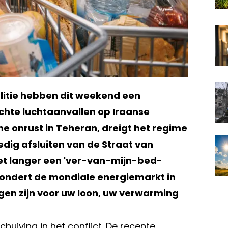
litie hebben dit weekend een
ichte luchtaanvallen op Iraanse
ne onrust in Teheran, dreigt het regime
dig afsluiten van de Straat van
iet langer een 'ver-van-mijn-bed-
 dondert de mondiale energiemarkt in
gen zijn voor uw loon, uw verwarming
huiving in het conflict. De recente