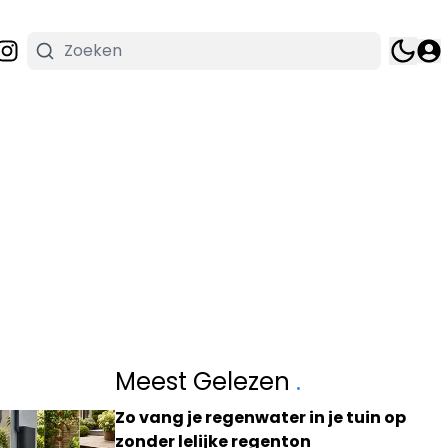
Meest Gelezen
.
Zo vang je regenwater in je tuin op
zonder lelijke regenton