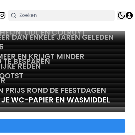
EIJN, LIDL EN COLRUYT
ER DAN ENKELE JAREN GELEDEN
6
EER EN KRIJGT MINDER
 TE BESPAREN
IJKE REDEN
ROOTST
ER
N PRIJS ROND DE FEESTDAGEN
 JE WC-PAPIER EN WASMIDDEL