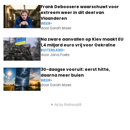
Frank Deboosere waarschuwt voor
extreem weer in dit deel van
Vlaanderen
WEER
•
door
Sarah Maes
Na zware aanvallen op Kiev maakt EU
1,4 miljard euro vrij voor Oekraïne
BUITENLAND
•
door
Jana Foets
30-daagse vooruit: eerst hitte,
daarna meer buien
WEER
•
door
Sarah Maes
Vorig artikel
Volgend artikel
JILL PEETERS: "ER IS OPNIEUW
▼ Ad by Refinery89
KRIJG JIJ AL 10 EURO PER DAG?
SNEEUW OP KOMST"
DE STILLE LOONSVERHOGING