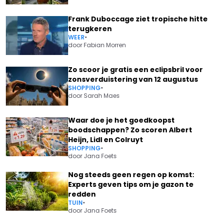
Frank Duboccage ziet tropische hitte
terugkeren
WEER
•
door
Fabian Morren
Zo scoor je gratis een eclipsbril voor
zonsverduistering van 12 augustus
SHOPPING
•
door
Sarah Maes
Waar doe je het goedkoopst
boodschappen? Zo scoren Albert
Heijn, Lidl en Colruyt
SHOPPING
•
door
Jana Foets
Nog steeds geen regen op komst:
Experts geven tips om je gazon te
redden
TUIN
•
door
Jana Foets