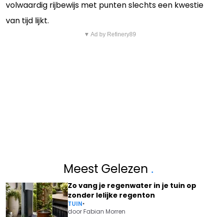
volwaardig rijbewijs met punten slechts een kwestie
van tijd lijkt.
▼ Ad by Refinery89
Meest Gelezen
.
Zo vang je regenwater in je tuin op
zonder lelijke regenton
TUIN
•
door
Fabian Morren