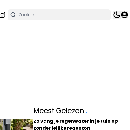
Meest Gelezen
.
Zo vang je regenwater in je tuin op
zonder lelijke regenton