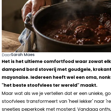
Sarah Maes
Door
Het is het ultieme comfortfood waar zowat elk
dampend bord stoverij met goudgele, krokante 
mayonaise. Iedereen heeft wel een oma, nonkel
"het beste stoofvlees ter wereld" maakt.
Maar wat als we je vertellen dat er een unieke, 
stoofvlees transformeert van 'heel lekker' naar '
sneetjes peperkoek met mosterd. Vandaag onthu