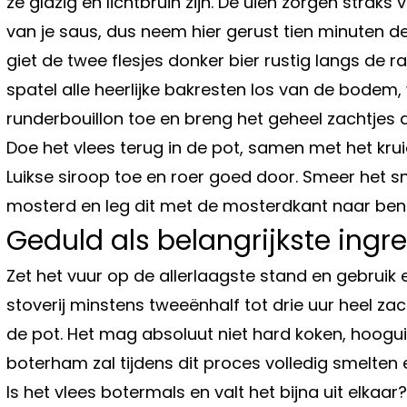
ze glazig en lichtbruin zijn. De uien zorgen straks
van je saus, dus neem hier gerust tien minuten de 
giet de twee flesjes donker bier rustig langs de
spatel alle heerlijke bakresten los van de bodem
runderbouillon toe en breng het geheel zachtjes 
Doe het vlees terug in de pot, samen met het krui
Luikse siroop toe en roer goed door. Smeer het s
mosterd en leg dit met de mosterdkant naar ben
Geduld als belangrijkste ingr
Zet het vuur op de allerlaagste stand en gebruik 
stoverij minstens tweeënhalf tot drie uur heel za
de pot. Het mag absoluut niet hard koken, hooguit
boterham zal tijdens dit proces volledig smelten 
Is het vlees botermals en valt het bijna uit elkaar?