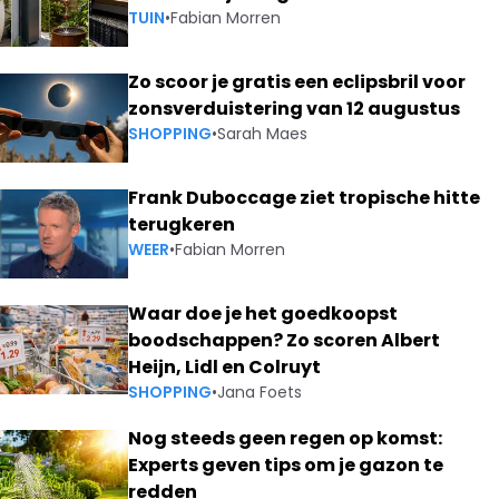
TUIN
•
Fabian Morren
Zo scoor je gratis een eclipsbril voor
zonsverduistering van 12 augustus
SHOPPING
•
Sarah Maes
Frank Duboccage ziet tropische hitte
terugkeren
WEER
•
Fabian Morren
Waar doe je het goedkoopst
boodschappen? Zo scoren Albert
Heijn, Lidl en Colruyt
SHOPPING
•
Jana Foets
Nog steeds geen regen op komst:
Experts geven tips om je gazon te
redden