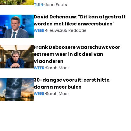
TUIN
•
Jana Foets
David Dehenauw: "Dit kan afgestraft
worden met fikse onweersbuien"
WEER
•
Nieuws365 Redactie
Frank Deboosere waarschuwt voor
extreem weer in dit deel van
Vlaanderen
WEER
•
Sarah Maes
30-daagse vooruit: eerst hitte,
daarna meer buien
WEER
•
Sarah Maes