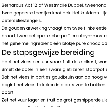
Bernardus Abt 12 of Westmalle Dubbel, tweehonderd
twee geperste teentjes knoflook. Het kruidentuiltje
peterseliestengels.
De gouden afwerking vraagt om twee flinke eetlep
brood, twee eetlepels scherpe Tierenteyn-mosterd
het geheime ingrediënt: één blokje pure chocola
De stapsgewijze bereiding
Haal het vlees een uur vooraf uit de koelkast, wan
Smelt de boter in een zware gietijzeren stoofpot 
Bak het vlees in porties goudbruin aan op hoog vu
begint het vlees te koken in plaats van te bakken.
apart.
Zet het vuur lager en fruit de grof gesnipperde ui