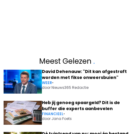
Meest Gelezen
.
David Dehenauw: "Dit kan afgestraft
worden met fikse onweersbuien"
WEER
•
door
Nieuws365 Redactie
Heb jij genoeg spaargeld? Dit is de
buffer die experts aanbevelen
FINANCIEEL
•
door
Jana Foets
Dé tuintrend van nu: mooi én bestand