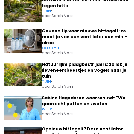
tegen hitte
TUIN
•
door
Sarah Maes
Gouden tip voor nieuwe hittegolf: zo
maak je van een ventilator een mini-
airco
LIFESTYLE
•
door
Sarah Maes
Natuurlijke plaagbestrijders: zo lok je
lieveheersbeestjes en vogels naar je
tuin
TUIN
•
door
Sarah Maes
Sabine Hagedoren waarschuwt: "We
gaan echt puffen en zweten"
WEER
•
door
Sarah Maes
Opnieuw hittegolf? Deze ventilator