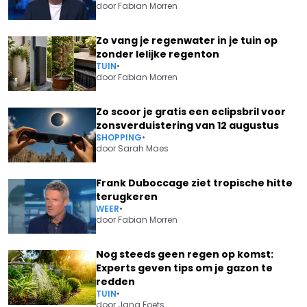
door
Fabian Morren
Zo vang je regenwater in je tuin op
zonder lelijke regenton
TUIN
•
door
Fabian Morren
Zo scoor je gratis een eclipsbril voor
zonsverduistering van 12 augustus
SHOPPING
•
door
Sarah Maes
Frank Duboccage ziet tropische hitte
terugkeren
WEER
•
door
Fabian Morren
Nog steeds geen regen op komst:
Experts geven tips om je gazon te
redden
TUIN
•
door
Jana Foets