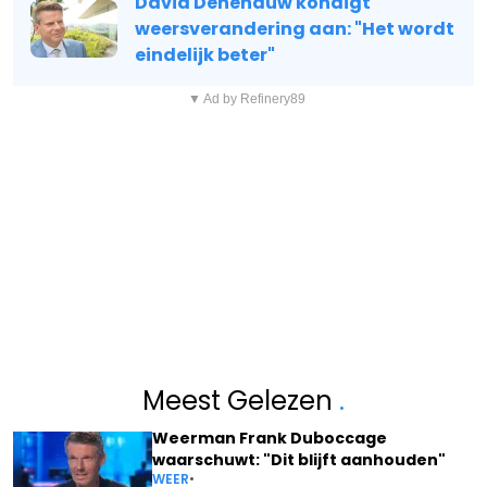
David Dehenauw kondigt
weersverandering aan: "Het wordt
eindelijk beter"
▼ Ad by Refinery89
Meest Gelezen
.
Weerman Frank Duboccage
waarschuwt: "Dit blijft aanhouden"
WEER
•