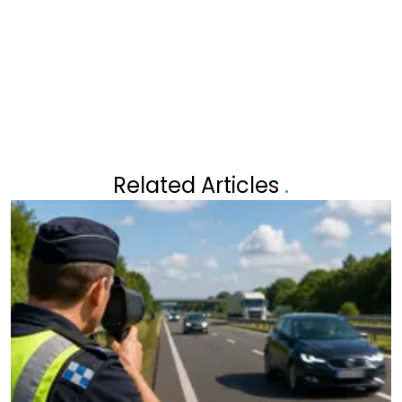
NIEUWE AANVALLEN
VERLAAGT BELASTINGEN
Related Articles
.