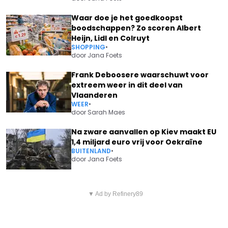
Waar doe je het goedkoopst
boodschappen? Zo scoren Albert
Heijn, Lidl en Colruyt
SHOPPING
•
door
Jana Foets
Frank Deboosere waarschuwt voor
extreem weer in dit deel van
Vlaanderen
WEER
•
door
Sarah Maes
Na zware aanvallen op Kiev maakt EU
1,4 miljard euro vrij voor Oekraïne
BUITENLAND
•
door
Jana Foets
Vorig artikel
Volgend artikel
TANK JE BEST VANDAAG NOG?
▼ Ad by Refinery89
GOEDKOPERE STROOM OP
OLIEPRIJS SCHIET OMHOOG NA
KOMST: UITGELEKT PLAN