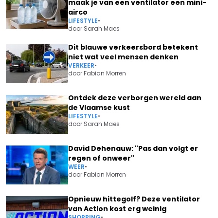
maak je van een ventilator een mini-
airco
LIFESTYLE
•
door
Sarah Maes
Dit blauwe verkeersbord betekent
niet wat veel mensen denken
VERKEER
•
door
Fabian Morren
Ontdek deze verborgen wereld aan
de Vlaamse kust
LIFESTYLE
•
door
Sarah Maes
David Dehenauw: "Pas dan volgt er
regen of onweer"
WEER
•
door
Fabian Morren
Opnieuw hittegolf? Deze ventilator
van Action kost erg weinig
SHOPPING
•